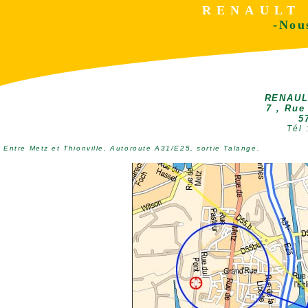
RENAULT 
-Nou
RENAUL
7 , Rue
5
Tél 
Entre Metz et Thionville, Autoroute A31/E25, sortie Talange.