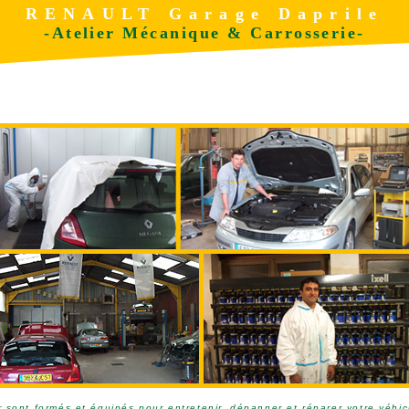
RENAULT Garage Daprile
-Atelier Mécanique & Carrosserie-
r sont formés et équipés pour entretenir, dépanner et réparer votre véhic